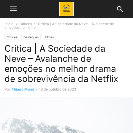
Início
Críticas
Crítica | A Sociedade da Neve – Avalanche de
emoções no melhor...
Críticas
Destaques
Filmes
Crítica | A Sociedade da
Neve – Avalanche de
emoções no melhor drama
de sobrevivência da Netflix
Por
Thiago Muniz
-
18 de outubro de 2023