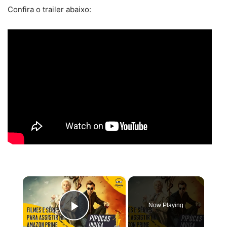
Confira o trailer abaixo:
×
Now Playing
Play Video