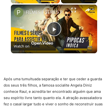
×
FILMES E SÉRIES PARA ASSISTIR NO AMAZON PRIME VIDEO | #PipocasIndica 7
Play
Watch on
Video
FILMES E SÉRIES PARA ASSISTIR NO AMAZON
PRIME VIDEO | #PipocasIndica 7
Após uma tumultuada separação e ter que ceder a guarda
dos seus três filhos, a famosa socialite Angela Diniz
conhece Raul, e acredita ter encontrado alguém que ama
seu espírito livre tanto quanto ela. A atração avassaladora
fez o casal largar tudo e viver o sonho de reconstruir suas