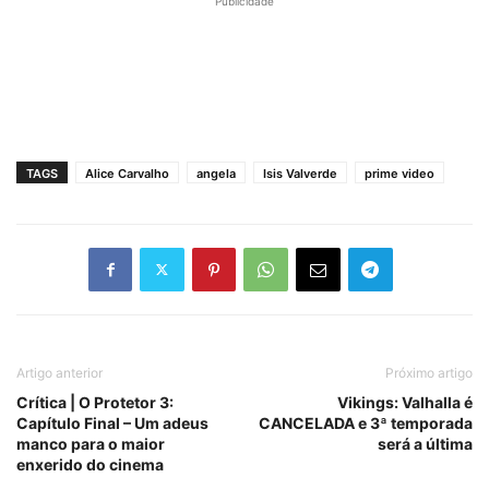
Publicidade
TAGS
Alice Carvalho
angela
Isis Valverde
prime video
Artigo anterior
Próximo artigo
Crítica | O Protetor 3:
Vikings: Valhalla é
Capítulo Final – Um adeus
CANCELADA e 3ª temporada
manco para o maior
será a última
enxerido do cinema