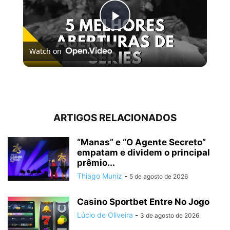
Play
Watch on
Video
5 MELHORES ABERTURAS DE SÉRIES | Pipocas Tv #13
ARTIGOS RELACIONADOS
“Manas” e “O Agente Secreto”
empatam e dividem o principal
prêmio...
Thiago Muniz
-
5 de agosto de 2026
Casino Sportbet Entre No Jogo
Lúcio de Oliveira
-
3 de agosto de 2026