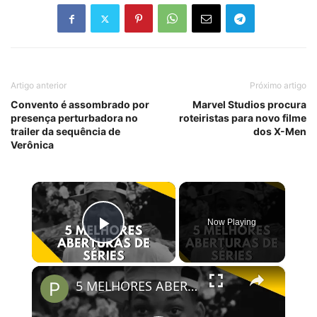
Artigo anterior
Próximo artigo
Convento é assombrado por
Marvel Studios procura
presença perturbadora no
roteiristas para novo filme
trailer da sequência de
dos X-Men
Verônica
×
Now Playing
Play Video
×
5 MELHORES ABERTURAS DE SÉRIES | Pipocas Tv #13