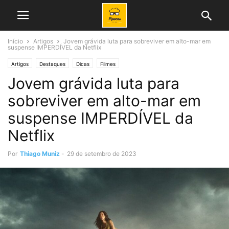
Início
Artigos
Jovem grávida luta para sobreviver em alto-mar em
suspense IMPERDÍVEL da Netflix
Artigos
Destaques
Dicas
Filmes
Jovem grávida luta para
sobreviver em alto-mar em
suspense IMPERDÍVEL da
Netflix
Por
Thiago Muniz
-
29 de setembro de 2023