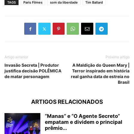
TAGS
Paris Filmes
som da liberdade
Tim Ballard
Artigo anterior
Próximo artigo
Invasão Secreta | Produtor
A Maldição do Queen Mary |
justifica decisão POLÊMICA
Terror inspirado em história
de matar personagem
real ganha data de estreia no
Brasil
ARTIGOS RELACIONADOS
“Manas” e “O Agente Secreto”
empatam e dividem o principal
prêmio...