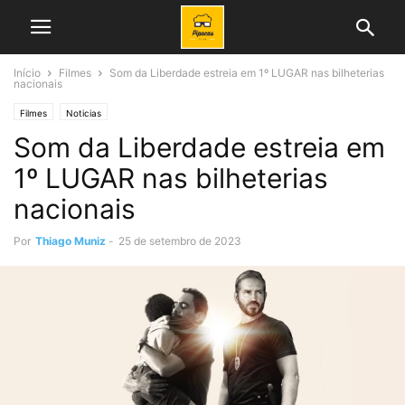
Início
Filmes
Som da Liberdade estreia em 1º LUGAR nas bilheterias
nacionais
Filmes
Noticias
Som da Liberdade estreia em
1º LUGAR nas bilheterias
nacionais
Por
Thiago Muniz
-
25 de setembro de 2023