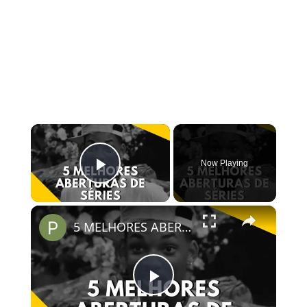
×
Now Playing
Play Video
×
5 MELHORES ABERTURAS DE SÉRIES | Pipocas Tv #13
Play