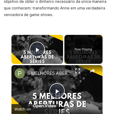
objetivo de obter o dinheiro necessário da única maneira
que conhecem: transformando Anne em uma verdadeira
vencedora de game shows.
×
Now Playing
Play Video
×
5 MELHORES ABERTURAS DE SÉRIES | Pipocas Tv #13
Play
Watch on
Video