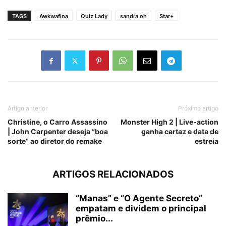
TAGS
Awkwafina
Quiz Lady
sandra oh
Star+
Artigo anterior
Próximo artigo
Christine, o Carro Assassino
Monster High 2 | Live-action
| John Carpenter deseja “boa
ganha cartaz e data de
sorte” ao diretor do remake
estreia
ARTIGOS RELACIONADOS
“Manas” e “O Agente Secreto”
empatam e dividem o principal
prêmio...