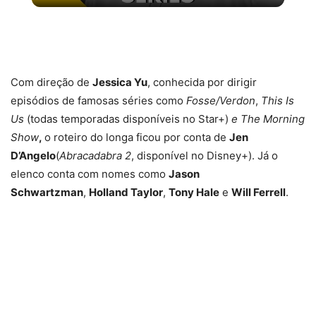
5 MELHORES ABERTURAS DE SÉRIES | Pipocas Tv
#13
Com direção de
Jessica Yu
, conhecida por dirigir
episódios de famosas séries como
Fosse/Verdon
,
This Is
Us
(todas temporadas disponíveis no Star+)
e The Morning
Show
,
o roteiro do longa ficou por conta de
Jen
D’Angelo
(
Abracadabra 2
, disponível no Disney+). Já o
elenco conta com nomes como
Jason
Schwartzman
,
Holland Taylor
,
Tony Hale
e
Will Ferrell
.