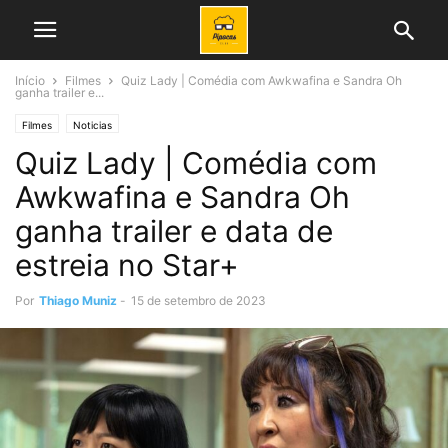
Início
Filmes
Quiz Lady | Comédia com Awkwafina e Sandra Oh
ganha trailer e...
Filmes
Noticias
Quiz Lady | Comédia com
Awkwafina e Sandra Oh
ganha trailer e data de
estreia no Star+
Por
Thiago Muniz
-
15 de setembro de 2023