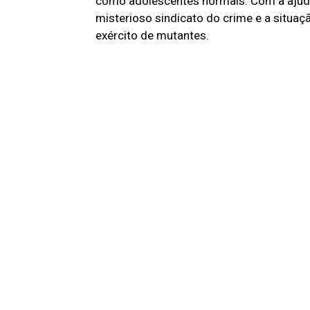
como adolescentes normais. Com a ajuda 
misterioso sindicato do crime e a situa
exército de mutantes.