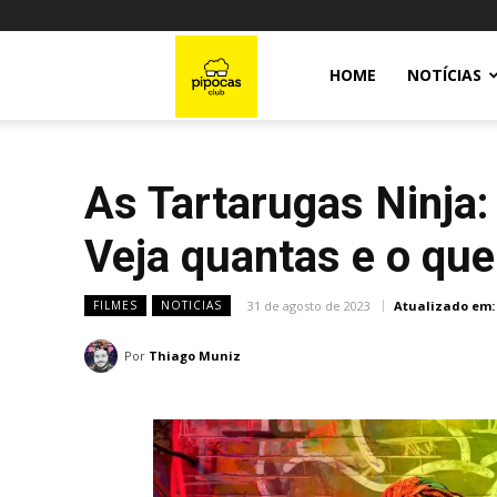
Pipocas
HOME
NOTÍCIAS
Club
As Tartarugas Ninja
Veja quantas e o qu
31 de agosto de 2023
Atualizado em:
FILMES
NOTICIAS
Por
Thiago Muniz