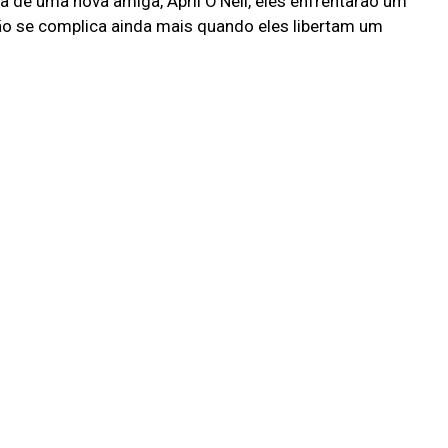
de uma nova amiga, April O’Neil, eles enfrentarão um
ção se complica ainda mais quando eles libertam um