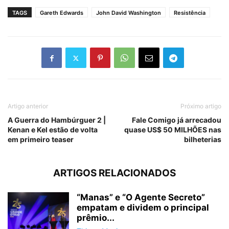
TAGS
Gareth Edwards
John David Washington
Resistência
Artigo anterior
Próximo artigo
A Guerra do Hambúrguer 2 |
Fale Comigo já arrecadou
Kenan e Kel estão de volta
quase US$ 50 MILHÕES nas
em primeiro teaser
bilheterias
ARTIGOS RELACIONADOS
“Manas” e “O Agente Secreto”
empatam e dividem o principal
prêmio...