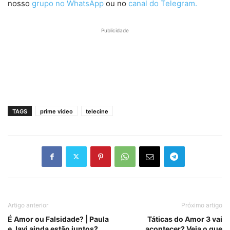
nosso
grupo no WhatsApp
ou no
canal do Telegram.
Publicidade
TAGS
prime video
telecine
Artigo anterior
Próximo artigo
É Amor ou Falsidade? | Paula
Táticas do Amor 3 vai
e Javi ainda estão juntos?
acontecer? Veja o que