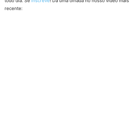
todo dia. Se
inscreve
! Dá uma olhada no nosso vídeo mais
recente: