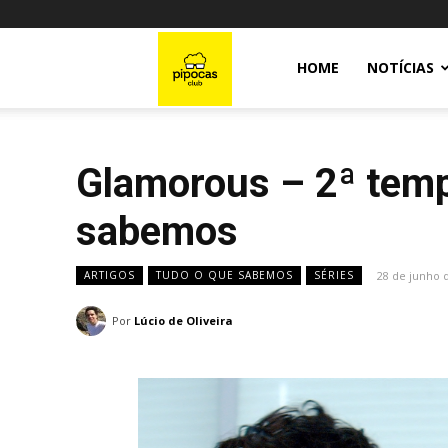
Pipocas
HOME
NOTÍCIAS
Club
Glamorous – 2ª tempo
sabemos
28 de junho 
ARTIGOS
TUDO O QUE SABEMOS
SÉRIES
Por
Lúcio de Oliveira