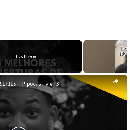
Now Playing
×
ÉRIES | Pipocas Tv #13