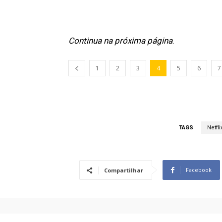
Continua na próxima página
.
1
2
3
4
5
6
7
TAGS
Netfli
Facebook
Compartilhar