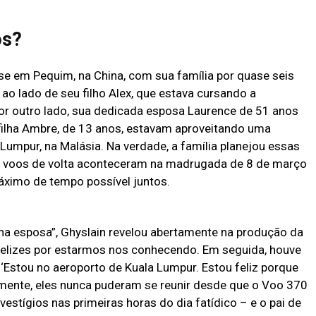
os?
se em Pequim, na China, com sua família por quase seis
l ao lado de seu filho Alex, que estava cursando a
Por outro lado, sua dedicada esposa Laurence de 51 anos
a filha Ambre, de 13 anos, estavam aproveitando uma
 Lumpur, na Malásia. Na verdade, a família planejou essas
s voos de volta aconteceram na madrugada de 8 de março
áximo de tempo possível juntos.
nha esposa”, Ghyslain revelou abertamente na produção da
 felizes por estarmos nos conhecendo. Em seguida, houve
‘Estou no aeroporto de Kuala Lumpur. Estou feliz porque
izmente, eles nunca puderam se reunir desde que o Voo 370
stígios nas primeiras horas do dia fatídico – e o pai de