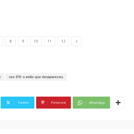
8
9
10
11
12
x
voo 370: o avião que desapareceu
Twitter
Pinterest
WhatsApp