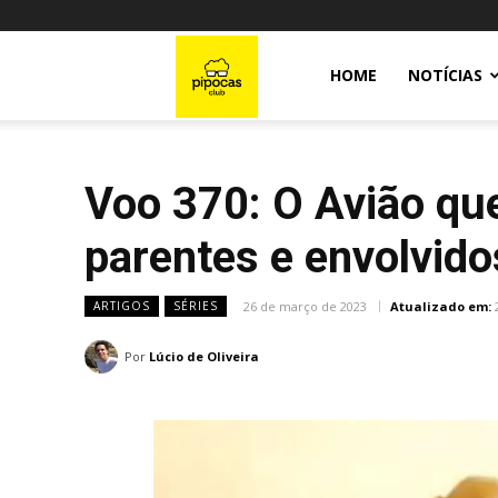
Pipocas
HOME
NOTÍCIAS
Club
Voo 370: O Avião qu
parentes e envolvid
26 de março de 2023
Atualizado em:
ARTIGOS
SÉRIES
Por
Lúcio de Oliveira