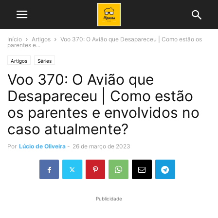
Início
Artigos
Voo 370: O Avião que Desapareceu | Como estão os
parentes e...
Artigos
Séries
Voo 370: O Avião que
Desapareceu | Como estão
os parentes e envolvidos no
caso atualmente?
Por
Lúcio de Oliveira
-
26 de março de 2023
Publicidade