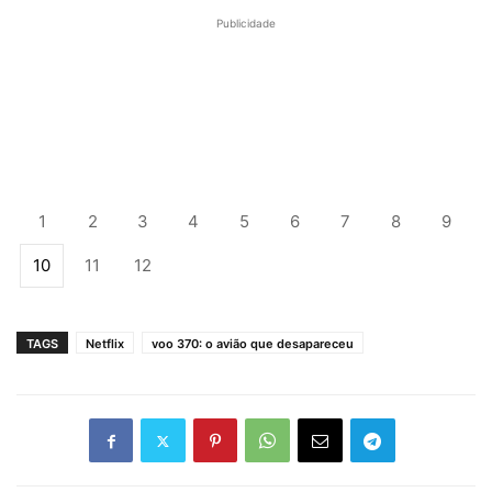
Publicidade
1
2
3
4
5
6
7
8
9
10
11
12
TAGS
Netflix
voo 370: o avião que desapareceu