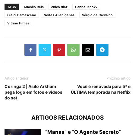
TAGS
Adanilo Reis
chico diaz
Gabriel Knoxx
Gleici Damasceno
Noites Alienígenas
Sérgio de Carvalho
Vitrine Filmes
Artigo anterior
Próximo artigo
Coringa 2 | Asilo Arkham
Você é renovada para 5ª e
pega fogo em fotos e vídeos
ÚLTIMA temporada na Netflix
do set
ARTIGOS RELACIONADOS
“Manas” e “O Agente Secreto”