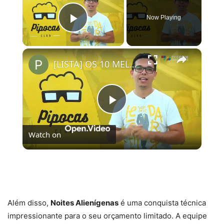
Now Playing
Play Video
×
[LISTA] OS 10 MELHORES FILMES ORIGINAIS NETFLIX | #PipocasIndica
Play
Watch on
Video
[LISTA] OS 10 MELHORES FILMES ORIGINAIS
NETFLIX | #PipocasIndica
Além disso,
Noites Alienígenas
é uma conquista técnica
impressionante para o seu orçamento limitado. A equipe