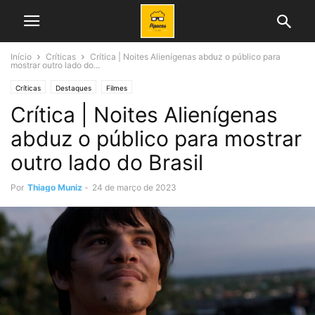
Início
Críticas
Crítica | Noites Alienígenas abduz o público para
mostrar outro lado do...
Críticas
Destaques
Filmes
Crítica | Noites Alienígenas
abduz o público para mostrar
outro lado do Brasil
Por
Thiago Muniz
-
24 de março de 2023