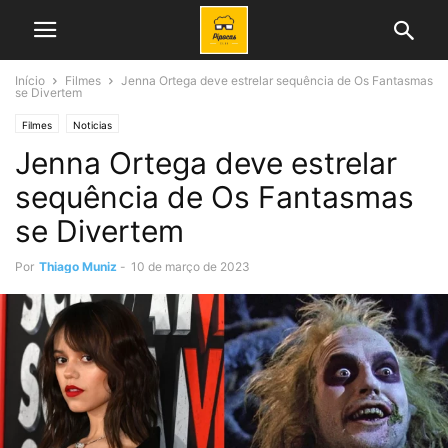
Início
Filmes
Jenna Ortega deve estrelar sequência de Os Fantasmas
se Divertem
Filmes
Noticias
Jenna Ortega deve estrelar
sequência de Os Fantasmas
se Divertem
Por
Thiago Muniz
-
10 de março de 2023