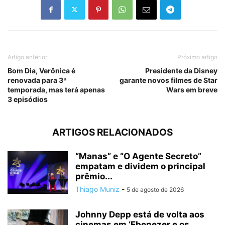
Artigo anterior
Próximo artigo
Bom Dia, Verônica é
Presidente da Disney
renovada para 3ª
garante novos filmes de Star
temporada, mas terá apenas
Wars em breve
3 episódios
ARTIGOS RELACIONADOS
“Manas” e “O Agente Secreto”
empatam e dividem o principal
prêmio...
Thiago Muniz
-
5 de agosto de 2026
Johnny Depp está de volta aos
cinemas em ‘Ebenezer e os...