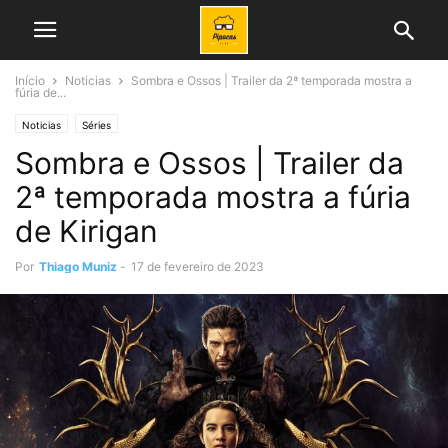
Início
Noticias
Sombra e Ossos | Trailer da 2ª temporada mostra a
fúria de...
Noticias
Séries
Sombra e Ossos | Trailer da
2ª temporada mostra a fúria
de Kirigan
Por
Thiago Muniz
-
17 de fevereiro de 2023