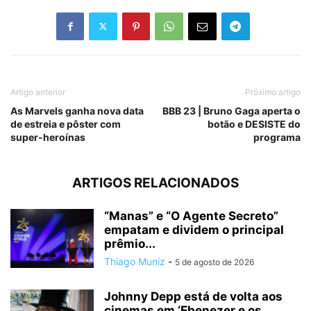
Artigo anterior
Próximo artigo
As Marvels ganha nova data
BBB 23 | Bruno Gaga aperta o
de estreia e pôster com
botão e DESISTE do
super-heroínas
programa
ARTIGOS RELACIONADOS
“Manas” e “O Agente Secreto”
empatam e dividem o principal
prêmio...
Thiago Muniz
-
5 de agosto de 2026
Johnny Depp está de volta aos
cinemas em ‘Ebenezer e os...