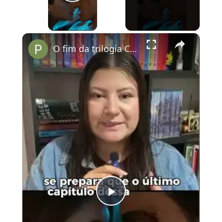
Play Video
×
O fim da trilogia Culpados no Prime Vídeo
Play