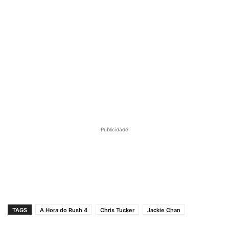
Publicidade
TAGS
A Hora do Rush 4
Chris Tucker
Jackie Chan