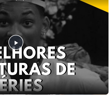
Play
Video
pocas Tv #13