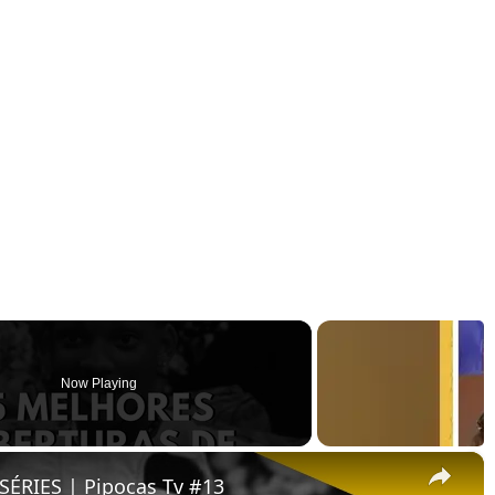
Now Playing
×
ÉRIES | Pipocas Tv #13