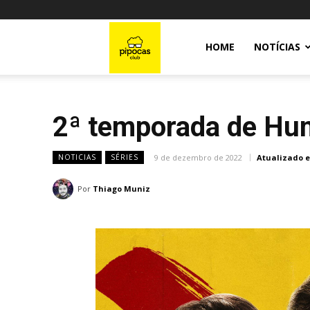
Pipocas
HOME
NOTÍCIAS
Club
2ª temporada de Hunt
9 de dezembro de 2022
Atualizado 
NOTICIAS
SÉRIES
Por
Thiago Muniz