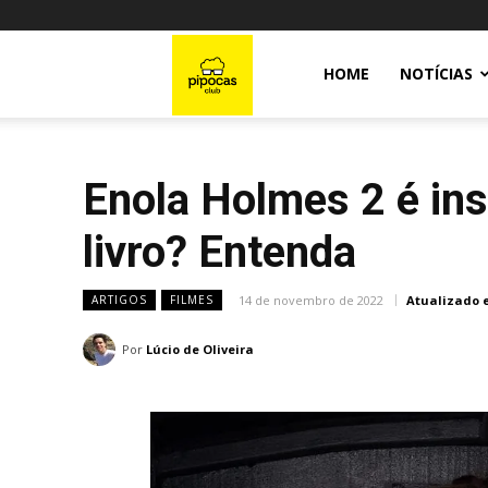
Pipocas
HOME
NOTÍCIAS
Club
Enola Holmes 2 é in
livro? Entenda
14 de novembro de 2022
Atualizado 
ARTIGOS
FILMES
Por
Lúcio de Oliveira