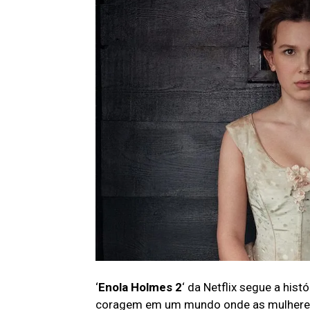
‘
Enola Holmes
2
‘ da Netflix segue a his
coragem em um mundo onde as mulheres q