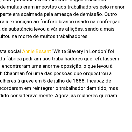
s de multas eram impostas aos trabalhadores pelo menor
 parte era acalmada pela ameaça de demissão. Outro
era a exposição ao fósforo branco usado na confecção
 da substância levou a várias aflições, sendo a mais
sultou na morte de muitos trabalhadores.
sta social
Annie Besant
‘White Slavery in London’ foi
da fábrica pediram aos trabalhadores que refutassem
es encontraram uma enorme oposição, o que levou à
ah Chapman foi uma das pessoas que orquestrou a
ulheres à greve em 5 de julho de 1888. Incapaz de
oncordaram em reintegrar o trabalhador demitido, mas
andido consideravelmente. Agora, as mulheres queriam