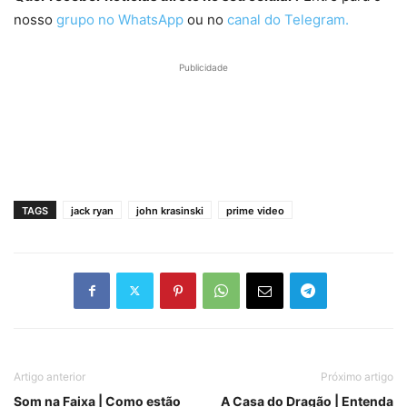
nosso
grupo no WhatsApp
ou no
canal do Telegram.
Publicidade
TAGS
jack ryan
john krasinski
prime video
Artigo anterior
Próximo artigo
Som na Faixa | Como estão
A Casa do Dragão | Entenda