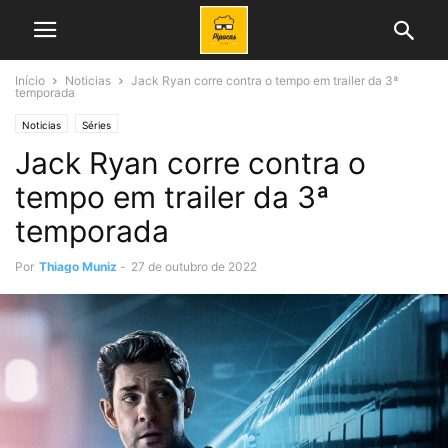
Início
Noticias
Jack Ryan corre contra o tempo em trailer da 3ª
temporada
Noticias
Séries
Jack Ryan corre contra o
tempo em trailer da 3ª
temporada
Por
Thiago Muniz
-
27 de outubro de 2022