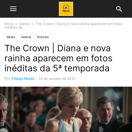
Início
Séries
The Crown | Diana e nova rainha aparecem em fotos
inéditas da...
Séries
Galeria
Noticias
The Crown | Diana e nova
rainha aparecem em fotos
inéditas da 5ª temporada
Por
Thiago Muniz
-
14 de outubro de 2022