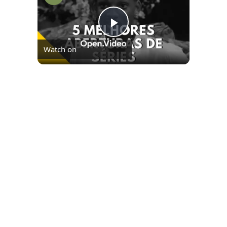
Play
Watch on
Video
5 MELHORES ABERTURAS DE SÉRIES |
Pipocas Tv #13