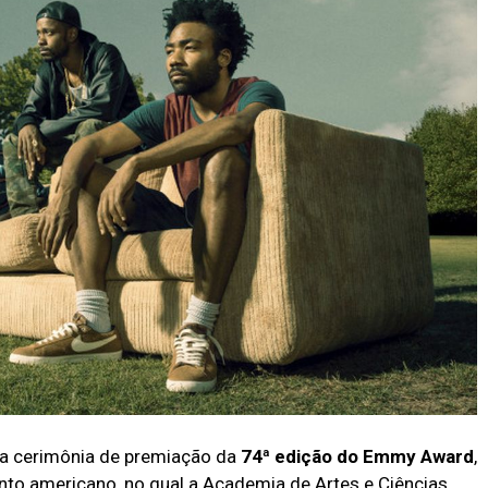
 a cerimônia de premiação da
74ª edição do Emmy Award
,
to americano, no qual a Academia de Artes e Ciências