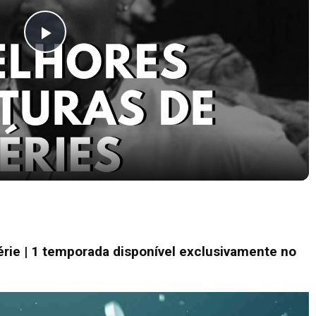
Play
Video
pocas Tv #13
rie | 1 temporada disponível exclusivamente no