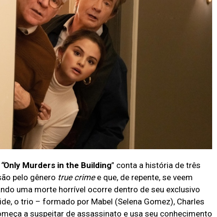
“
Only Murders in the Building
” conta a história de três
são pelo gênero
true crime
e que, de repente, se veem
ando uma morte horrível ocorre dentro de seu exclusivo
de, o trio – formado por Mabel (Selena Gomez), Charles
 começa a suspeitar de assassinato e usa seu conhecimento