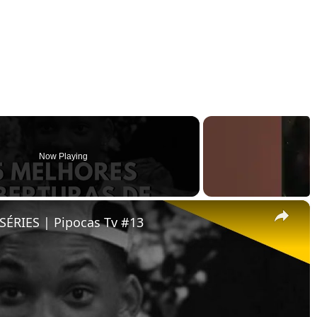
Now Playing
×
ÉRIES | Pipocas Tv #13