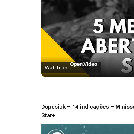
Watch on
5 MELHORES ABERTURAS DE SÉRIES | Pi
Dopesick – 14 indicações
– Minissé
Star+