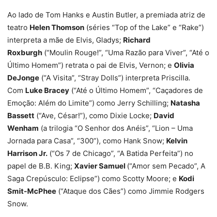
Ao lado de Tom Hanks e Austin Butler, a premiada atriz de
teatro
Helen Thomson
(séries “Top of the Lake” e “Rake”)
interpreta a mãe de Elvis, Gladys;
Richard
Roxburgh
(“Moulin Rouge!”, “Uma Razão para Viver”, “Até o
Último Homem”) retrata o pai de Elvis, Vernon; e
Olivia
DeJonge
(“A Visita”, “Stray Dolls”) interpreta Priscilla.
Com
Luke Bracey
(“Até o Último Homem”, “Caçadores de
Emoção: Além do Limite”) como Jerry Schilling;
Natasha
Bassett
(“Ave, César!”), como Dixie Locke;
David
Wenham
(a trilogia “O Senhor dos Anéis”, “Lion – Uma
Jornada para Casa”, “300”), como Hank Snow;
Kelvin
Harrison Jr.
(“Os 7 de Chicago”, “A Batida Perfeita”) no
papel de B.B. King;
Xavier Samuel
(“Amor sem Pecado”, A
Saga Crepúsculo: Eclipse”) como Scotty Moore; e
Kodi
Smit-McPhee
(“Ataque dos Cães”) como Jimmie Rodgers
Snow.