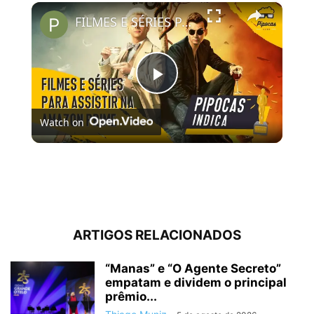
×
FILMES E SÉRIES PARA ASSISTIR NO AMAZON PRIME VIDEO | #PipocasIndica 7
Play
Watch on
Video
FILMES E SÉRIES PARA ASSISTIR NO AMAZON PRIME
VIDEO | #PipocasIndica 7
ARTIGOS RELACIONADOS
“Manas” e “O Agente Secreto”
empatam e dividem o principal
prêmio...