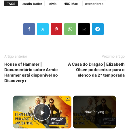
TAGS
austin butler
elvis
HBO Max
warner bros
Artigo anterior
Próximo artigo
House of Hammer |
A Casa do Dragão | Elizabeth
Documentário sobre Armie
Olsen pode entrar para o
Hammer está disponível no
elenco da 2ª temporada
Discovery+
×
Now Playing
Play Video