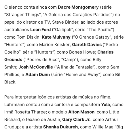
O elenco conta ainda com
Dacre Montgomery
(série
“Stranger Things”, “A Galeria dos Corações Partidos”) no
papel do diretor de TV, Steve Binder, ao lado dos atores
australianos
Leon Ford
(“Gallipoli”, série “The Pacific”)
como Tom Diskin;
Kate Mulvany
(“O Grande Gatsby”, série
“Hunters”) como Marion Keisker;
Gareth Davies
(“Pedro
Coelho”, série “Hunters”) como Bones Howe;
Charles
Grounds
(“Podres de Rico”, “Camp”), como Billy
Smith;
Josh McConville
(“A Ilha da Fantasia”), como Sam
Phillips; e
Adam Dunn
(série “Home and Away”) como Bill
Black.
Para interpretar icônicos artistas da música no filme,
Luhrmann contou com a cantora e compositora
Yola
, como
Irmã Rosetta Tharpe; o modelo
Alton Mason
, como Little
Richard; o texano de Austin,
Gary Clark Jr.
, como Arthur
Crudup; e a artista
Shonka Dukureh
, como Willie Mae “Big