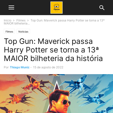
Início
Filmes
Top Gun: Maverick passa Harry Potter se torna a 13ª
MAIOR bilheteria...
Filmes
Noticias
Top Gun: Maverick passa
Harry Potter se torna a 13ª
MAIOR bilheteria da história
Por
Thiago Muniz
-
15 de agosto de 2022