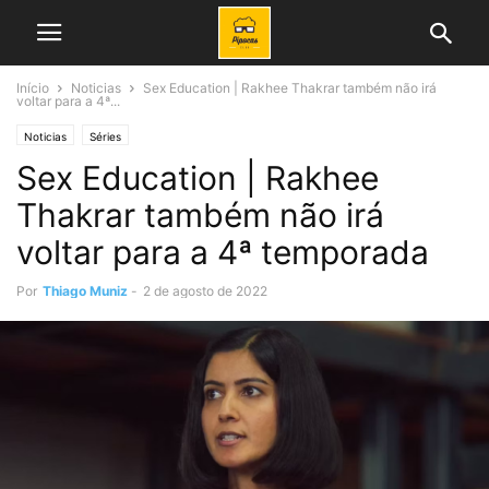
Início
Noticias
Sex Education | Rakhee Thakrar também não irá
voltar para a 4ª...
Noticias
Séries
Sex Education | Rakhee
Thakrar também não irá
voltar para a 4ª temporada
Por
Thiago Muniz
-
2 de agosto de 2022