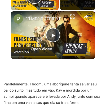
Play Video
×
FILMES E SÉRIES PARA ASSISTIR NO AMAZON PRIME VIDEO | #PipocasIndica 7
Play
Watch on
Video
FILMES E SÉRIES PARA ASSISTIR NO AMAZON
PRIME VIDEO | #PipocasIndica 7
Paralelamente, Thoomi, uma aborígene tenta salvar seu
pai do surto, mas tudo em vão. Kay é mordida por um
zumbi quando aparece e é levada por Andy junto com sua
filha em uma van antes que ela se transforme