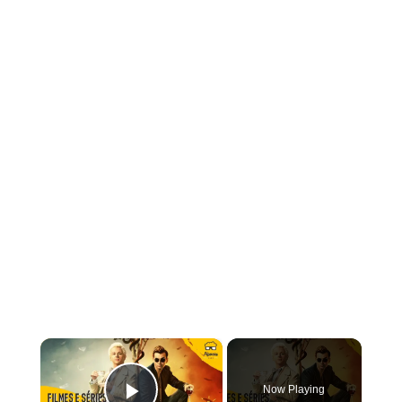
×
Now Playing