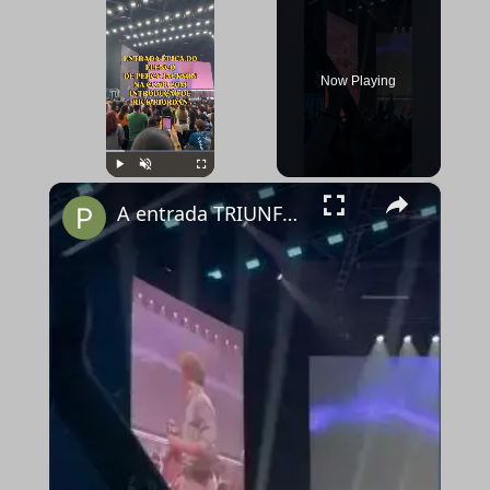
Now Playing
×
Play
Unmute
Fullscreen
A entrada TRIUNFAL do elenco de PERCY JACKSON no Palco Thunder da #ccxp25.