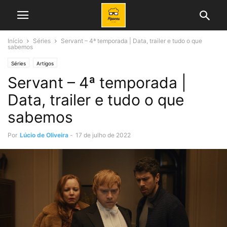
Início
Séries
Servant – 4ª temporada | Data, trailer e tudo o que
sabemos
Séries
Artigos
Servant – 4ª temporada |
Data, trailer e tudo o que
sabemos
Por
Lúcio de Oliveira
-
17 de julho de 2022