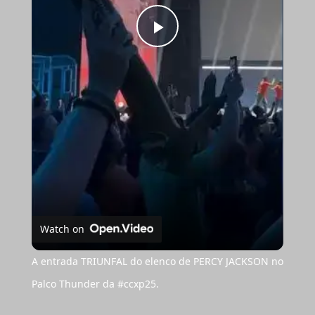
Play
Video
Watch on
A entrada TRIUNFAL do elenco de PERCY JACKSON no
Palco Thunder da #ccxp25.