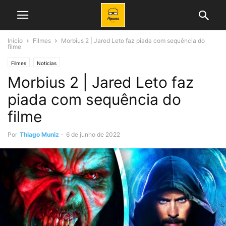
Início
Filmes
Morbius 2 | Jared Leto faz piada com sequência do
filme
Filmes
Noticias
Morbius 2 | Jared Leto faz
piada com sequência do
filme
Por
Thiago Muniz
-
6 de junho de 2022