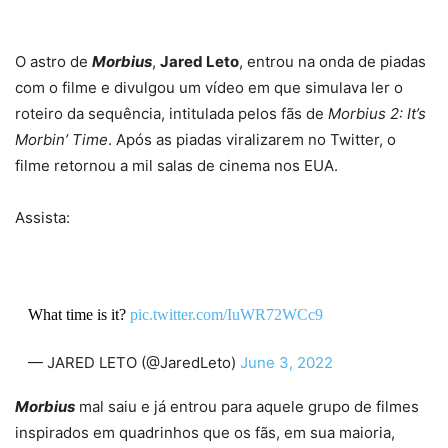
O astro de
Morbius
,
Jared Leto
, entrou na onda de piadas
com o filme e divulgou um vídeo em que simulava ler o
roteiro da sequência, intitulada pelos fãs de
Morbius 2: It’s
Morbin’ Time
. Após as piadas viralizarem no Twitter, o
filme retornou a mil salas de cinema nos EUA.
Assista:
What time is it?
pic.twitter.com/IuWR72WCc9
— JARED LETO (@JaredLeto)
June 3, 2022
Morbius
mal saiu e já entrou para aquele grupo de filmes
inspirados em quadrinhos que os fãs, em sua maioria,