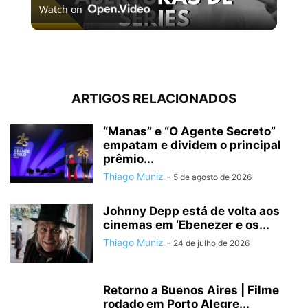
Watch on
Video
5 MELHORES ABERTURAS DE SÉRIES | Pipocas Tv #13
ARTIGOS RELACIONADOS
“Manas” e “O Agente Secreto”
empatam e dividem o principal
prêmio...
Thiago Muniz
-
5 de agosto de 2026
Johnny Depp está de volta aos
cinemas em ‘Ebenezer e os...
Thiago Muniz
-
24 de julho de 2026
Retorno a Buenos Aires | Filme
rodado em Porto Alegre...