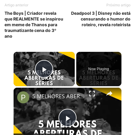
Artigo anterior
Próximo artigo
The Boys | Criador revela
Deadpool 3 | Disney não está
que REALMENTE se inspirou
censurando o humor do
em meme de Thanos para
roteiro, revela roteirista
traumatizante cena do 3º
ano
×
Now Playing
Play Video
×
5 MELHORES ABERTURAS DE SÉRIES | Pipocas Tv #13
Play