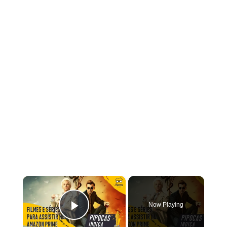
×
Now Playing
Play Video