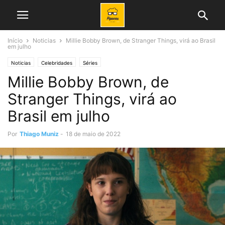
Início
Noticias
Millie Bobby Brown, de Stranger Things, virá ao Brasil
em julho
Noticias
Celebridades
Séries
Millie Bobby Brown, de
Stranger Things, virá ao
Brasil em julho
Por
Thiago Muniz
-
18 de maio de 2022