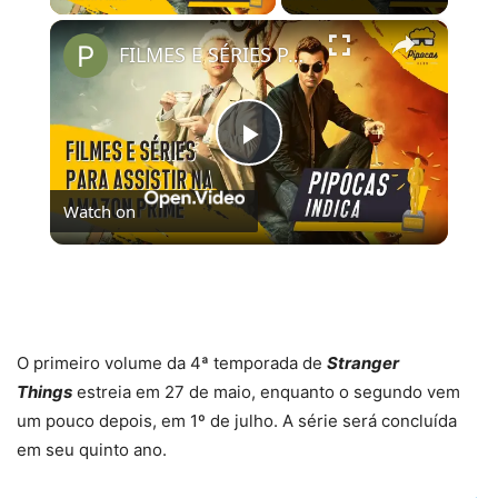
×
FILMES E SÉRIES PARA ASSISTIR NO AMAZON PRIME VIDEO | #PipocasIndica 7
Play
Watch on
Video
FILMES E SÉRIES PARA ASSISTIR NO AMAZON
PRIME VIDEO | #PipocasIndica 7
O primeiro volume da 4ª temporada de
Stranger
Things
estreia em 27 de maio, enquanto o segundo vem
um pouco depois, em 1º de julho. A série será concluída
em seu quinto ano.