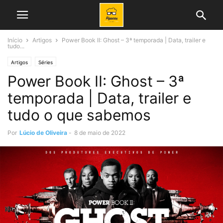
Início
Artigos
Power Book II: Ghost – 3ª temporada | Data, trailer e
tudo...
Artigos
Séries
Power Book II: Ghost – 3ª
temporada | Data, trailer e
tudo o que sabemos
Por
Lúcio de Oliveira
-
8 de maio de 2022