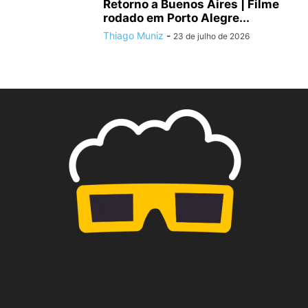
Retorno a Buenos Aires | Filme
rodado em Porto Alegre...
Thiago Muniz
-
23 de julho de 2026