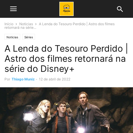
Início
Noticias
A Lenda do Tesouro Perdido | Astro dos filmes
retornará na série...
Noticias
Séries
A Lenda do Tesouro Perdido |
Astro dos filmes retornará na
série do Disney+
Por
Thiago Muniz
-
12 de abril de 2022