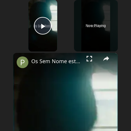
×
Now Playing
Play Video
×
Os Sem Nome está disponível no Disney+!#dicadeserie #ossemnome #terror #suspense