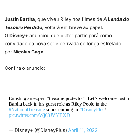
Justin Bartha
, que viveu Riley nos filmes de
A Lenda do
Tesouro Perdido
, voltará em breve ao papel.
O
Disney+
anunciou que o ator participará como
convidado da nova série derivada do longa estrelado
por
Nicolas Cage
.
Confira o anúncio:
Enlisting an expert “treasure protector”. Let’s welcome Justin
Bartha back in his guest role as Riley Poole in the
#NationalTreasure
series coming to
#DisneyPlus
!
pic.twitter.com/Wj63JVYBXD
— Disney+ (@DisneyPlus)
April 11, 2022