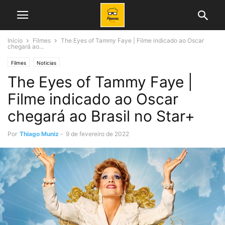
Início
Filmes
The Eyes of Tammy Faye | Filme indicado ao Oscar
chegará ao...
Filmes
Noticias
The Eyes of Tammy Faye |
Filme indicado ao Oscar
chegará ao Brasil no Star+
Por
Thiago Muniz
-
9 de fevereiro de 2022