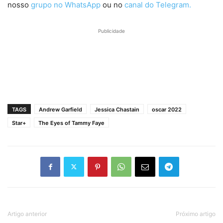
nosso
grupo no WhatsApp
ou no
canal do Telegram.
Publicidade
TAGS
Andrew Garfield
Jessica Chastain
oscar 2022
Star+
The Eyes of Tammy Faye
Artigo anterior
Próximo artigo