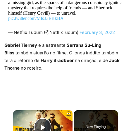
a missing girl, as the sparks of a dangerous conspiracy ignite a
mystery that requires the help of friends — and Sherlock
himself (Henry Cavill) — to unravel.
pic.twitter.com/MIs33EBkBA
— Netflix Tudum (@NetflixTudum)
February 3, 2022
Gabriel Tierney
e a estreante
Serrana Su-Ling
Bliss
também atuarão no filme. O longa inédito também
terá o retorno de
Harry Bradbeer
na direção, e de
Jack
Thorne
no roteiro.
×
Now Playing