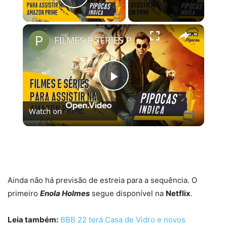
Play Video
×
FILMES E SÉRIES PARA ASSISTIR NO AMAZON PRIME VIDEO | #PipocasIndica 7
Play
Watch on
Video
FILMES E SÉRIES PARA ASSISTIR NO AMAZON
PRIME VIDEO | #PipocasIndica 7
Ainda não há previsão de estreia para a sequência. O
primeiro
Enola Holmes
segue disponível na
Netflix
.
Leia também:
BBB 22 terá Casa de Vidro e novos