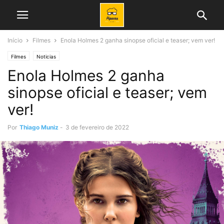
Início
Filmes
Enola Holmes 2 ganha sinopse oficial e teaser; vem ver!
Filmes
Noticias
Enola Holmes 2 ganha
sinopse oficial e teaser; vem
ver!
Por
Thiago Muniz
-
3 de fevereiro de 2022