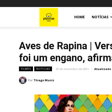
Pipocas
HOME
NOTÍCIAS
Club
Aves de Rapina | V
foi um engano, afirm
29 de novembro de 2021
Atualizado
FILMES
NOTICIAS
Por
Thiago Muniz