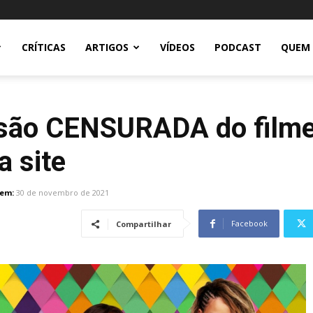
CRÍTICAS
ARTIGOS
VÍDEOS
PODCAST
QUEM
ersão CENSURADA do film
a site
 em:
30 de novembro de 2021
Facebook
Compartilhar