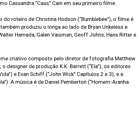
mo Cassandra “Cass” Cain em seu primeiro filme.
ir do roteiro de Christina Hodson (“Bumblebee”), o filme é
também produziu o longa ao lado de Bryan Unkeless e
 Walter Hamada, Galen Vaisman, Geoff Johns, Hans Ritter e
ime criativo composto pelo diretor de fotografia Matthew
 o designer de produção K.K. Barrett (“Ela”); os editores
da”) e Evan Schiff (“John Wick” Capítulos 2 e 3); e a
rela”). A música é de Daniel Pemberton (“Homem-Aranha: