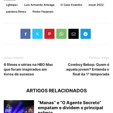
Lgbtqia+
Luis Armando Arteaga
O Caso Evandro
oscar 2022
pandora filmes
Pedro Fasanaro
Artigo anterior
Próximo artigo
6 filmes e séries na HBO Max
Cowboy Bebop: Quem é
que foram inspirados em
aquela jovem? Entenda o
livros de sucesso
final da 1ª temporada
ARTIGOS RELACIONADOS
“Manas” e “O Agente Secreto”
empatam e dividem o principal
prêmio...