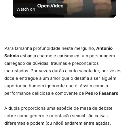
Watch on
O caso de poltergeist mais famoso da Espanha vai
te assombrar no streaming!
Para tamanha profundidade neste mergulho,
Antonio
Saboia
esbanja charme e carisma em um personagem
carregado de dúvidas, traumas e preconceitos
incrustados. Por vezes durão e auto sabotador, por vezes
doce e entregue à um amor que o desafia a ser alguém
superior ao homem ignorante que é. Assim como a
performance deliciosa e comovente de
Pedro Fasanaro
.
A dupla proporciona uma espécie de mesa de debate
sobre como gênero e orientação sexual são coisas
diferentes e podem (ou não!) andarem entrelaçadas.