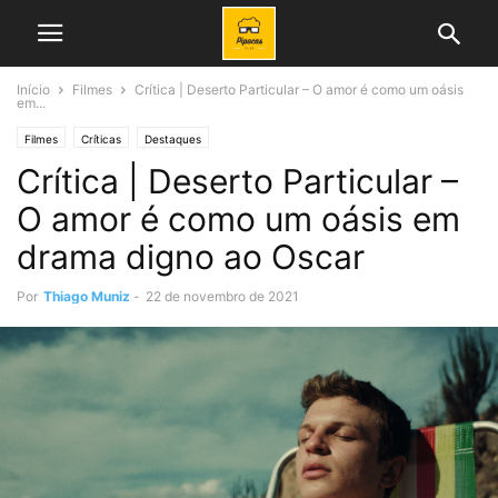
Início
Filmes
Crítica | Deserto Particular – O amor é como um oásis
em...
Filmes
Críticas
Destaques
Crítica | Deserto Particular –
O amor é como um oásis em
drama digno ao Oscar
Por
Thiago Muniz
-
22 de novembro de 2021