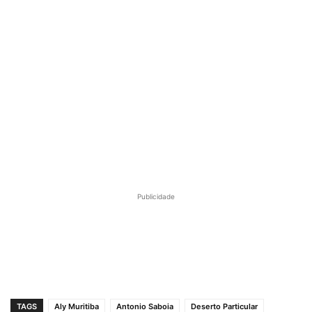
Publicidade
TAGS
Aly Muritiba
Antonio Saboia
Deserto Particular