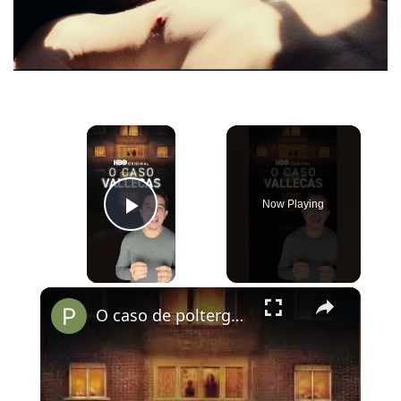
×
Now Playing
Play Video
×
O caso de poltergeist mais famoso da Espanha vai te assombrar no streaming!