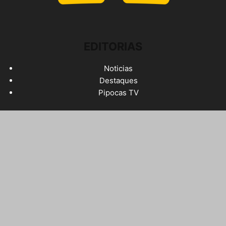
EDITORIAS
Noticias
Destaques
Pipocas TV
LINKS ADICIONAIS
Service Plus
Privacy Policy
Contato
SIGA-NOS