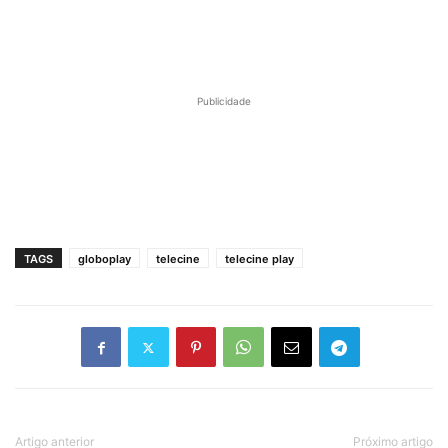
Publicidade
TAGS
globoplay
telecine
telecine play
Artigo anterior
Próximo artigo