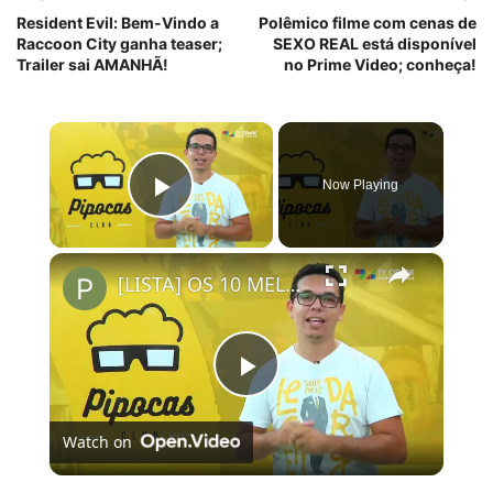
Resident Evil: Bem-Vindo a
Polêmico filme com cenas de
Raccoon City ganha teaser;
SEXO REAL está disponível
Trailer sai AMANHÃ!
no Prime Video; conheça!
×
Now Playing
Play Video
×
[LISTA] OS 10 MELHORES FILMES ORIGINAIS NETFLIX | #PipocasIndica
Play
Watch on
Video
[LISTA] OS 10 MELHORES FILMES ORIGINAIS NETFLIX