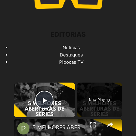
EDITORIAS
Noticias
Destaques
Pipocas TV
×
Now Playing
Play Video
×
5 MELHORES ABERTURAS DE SÉRIES | Pipocas Tv #13