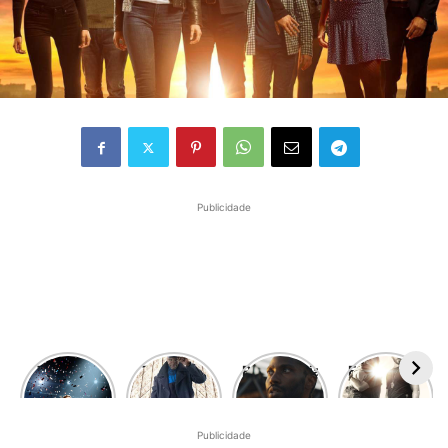
Publicidade
The Boys
7 filmes e
Resistência
Entenda as
está de
séries que
– A
polêmicas
volta! Aqui
chegarão
próxima
por trás de
estão as
na Netflix
evolução
Som da
Publicidade
nossas
em
do gênero
Liberdade