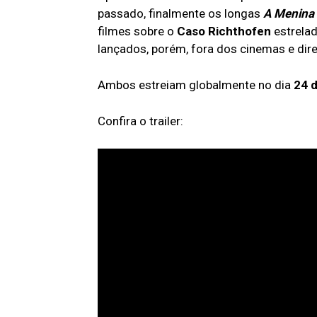
estão as
na Netflix
evolução
passado, finalmente os longas
A Menina 
nossas
em
do gênero
impressõe
Outubro
em filme
filmes sobre o
Caso Richthofen
estrela
s
ambicioso
lançados, porém, fora dos cinemas e dir
Ambos estreiam globalmente no dia
24 
Confira o trailer: