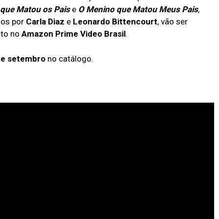
Som da
chegou
que Matou os Pais
e
O Menino que Matou Meus Pais
,
Liberdade
hoje no
streaming
dos por
Carla Diaz
e
Leonardo Bittencourt
, vão ser
e está
eto no
Amazon Prime Video
Brasil
.
dando o
que falar
de setembro
no catálogo.