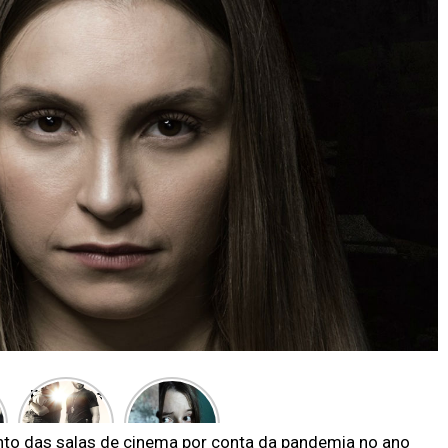
Entenda as
Novo
polêmicas
terror
por trás de
alienígena
to das salas de cinema por conta da pandemia no ano