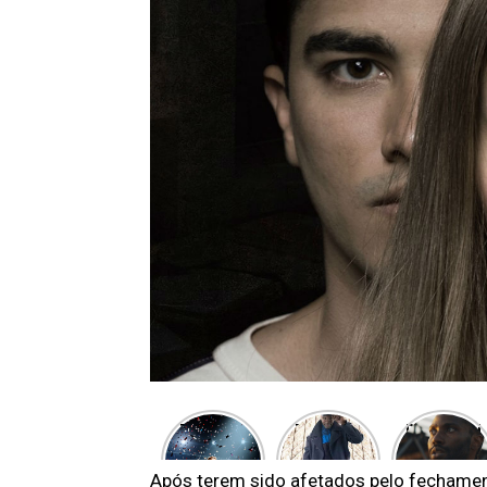
The Boys
7 filmes e
Resistênci
está de
séries que
a – A
volta! Aqui
chegarão
próxima
Após terem sido afetados pelo fechamen