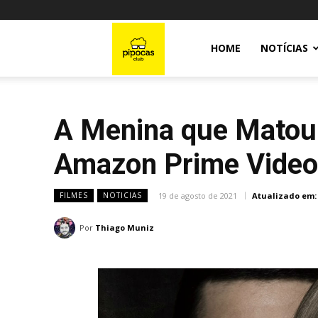
Pipocas
HOME
NOTÍCIAS
Club
A Menina que Matou 
Amazon Prime Video
19 de agosto de 2021
Atualizado em:
FILMES
NOTICIAS
Por
Thiago Muniz