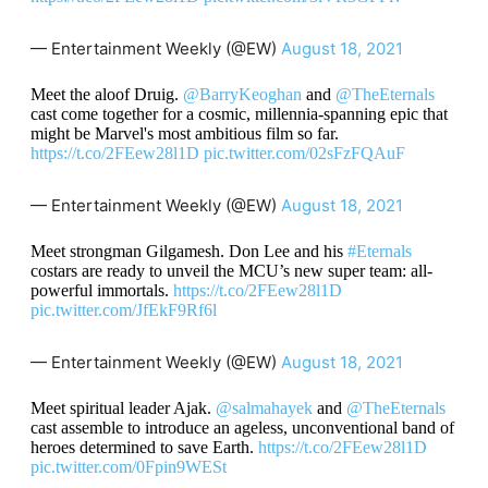
— Entertainment Weekly (@EW)
August 18, 2021
Meet the aloof Druig.
@BarryKeoghan
and
@TheEternals
cast come together for a cosmic, millennia-spanning epic that
might be Marvel's most ambitious film so far.
https://t.co/2FEew28l1D
pic.twitter.com/02sFzFQAuF
— Entertainment Weekly (@EW)
August 18, 2021
Meet strongman Gilgamesh. Don Lee and his
#Eternals
costars are ready to unveil the MCU’s new super team: all-
powerful immortals.
https://t.co/2FEew28l1D
pic.twitter.com/JfEkF9Rf6l
— Entertainment Weekly (@EW)
August 18, 2021
Meet spiritual leader Ajak.
@salmahayek
and
@TheEternals
cast assemble to introduce an ageless, unconventional band of
heroes determined to save Earth.
https://t.co/2FEew28l1D
pic.twitter.com/0Fpin9WESt