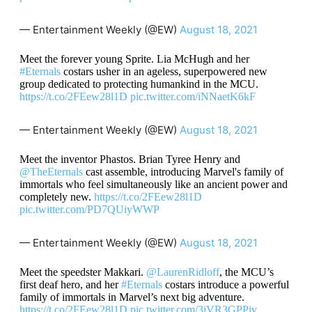
— Entertainment Weekly (@EW)
August 18, 2021
Meet the forever young Sprite. Lia McHugh and her
#Eternals
costars usher in an ageless, superpowered new
group dedicated to protecting humankind in the MCU.
https://t.co/2FEew28l1D
pic.twitter.com/iNNaetK6kF
— Entertainment Weekly (@EW)
August 18, 2021
Meet the inventor Phastos. Brian Tyree Henry and
@TheEternals
cast assemble, introducing Marvel's family of
immortals who feel simultaneously like an ancient power and
completely new.
https://t.co/2FEew28l1D
pic.twitter.com/PD7QUiyWWP
— Entertainment Weekly (@EW)
August 18, 2021
Meet the speedster Makkari.
@LaurenRidloff
, the MCU’s
first deaf hero, and her
#Eternals
costars introduce a powerful
family of immortals in Marvel’s next big adventure.
https://t.co/2FEew28l1D
pic.twitter.com/3iVR3GPPiv