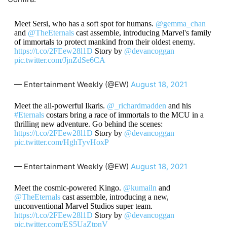
Meet Sersi, who has a soft spot for humans.
@gemma_chan
and
@TheEternals
cast assemble, introducing Marvel's family
of immortals to protect mankind from their oldest enemy.
https://t.co/2FEew28l1D
Story by
@devancoggan
pic.twitter.com/JjnZdSe6CA
— Entertainment Weekly (@EW)
August 18, 2021
Meet the all-powerful Ikaris.
@_richardmadden
and his
#Eternals
costars bring a race of immortals to the MCU in a
thrilling new adventure. Go behind the scenes:
https://t.co/2FEew28l1D
Story by
@devancoggan
pic.twitter.com/HghTyvHoxP
— Entertainment Weekly (@EW)
August 18, 2021
Meet the cosmic-powered Kingo.
@kumailn
and
@TheEternals
cast assemble, introducing a new,
unconventional Marvel Studios super team.
https://t.co/2FEew28l1D
Story by
@devancoggan
pic.twitter.com/ES5UaZtpnV