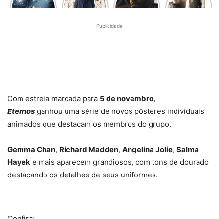
está de
séries que
– A
polêmicas
volta! Aqui
chegarão
próxima
por trás de
estão as
na Netflix
evolução
Som da
Publicidade
nossas
em
do gênero
Liberdade
impressões
Outubro
em filme
ambicioso
Com estreia marcada para
5 de novembro
,
Eternos
ganhou uma série de novos pôsteres individuais
animados que destacam os membros do grupo.
Gemma Chan
,
Richard Madden
,
Angelina Jolie
,
Salma
Hayek
e mais aparecem grandiosos, com tons de dourado
destacando os detalhes de seus uniformes.
Confira: