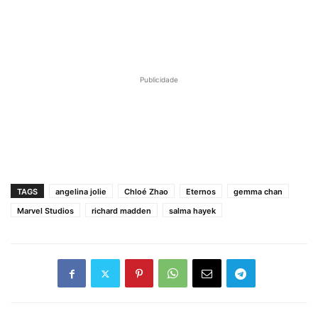
Publicidade
TAGS
angelina jolie
Chloé Zhao
Eternos
gemma chan
Marvel Studios
richard madden
salma hayek