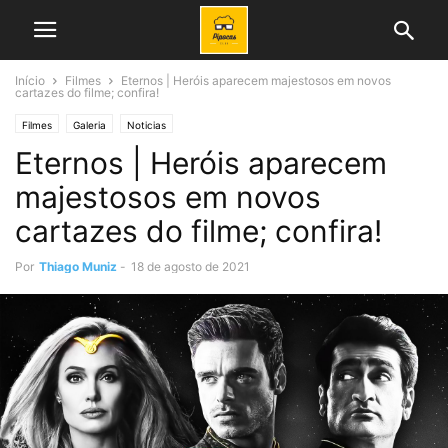
Início
Filmes
Eternos | Heróis aparecem majestosos em novos
cartazes do filme; confira!
Filmes
Galeria
Noticias
Eternos | Heróis aparecem
majestosos em novos
cartazes do filme; confira!
Por
Thiago Muniz
-
18 de agosto de 2021