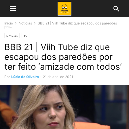
Início
Noticias
BBB 21 | Viih Tube diz que escapou dos paredões
por...
Noticias
TV
BBB 21 | Viih Tube diz que
escapou dos paredões por
ter feito ‘amizade com todos’
Por
Lúcio de Oliveira
-
21 de abril de 2021