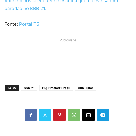
Vote em nossa enquete e escolha quem deve sair no
paredão no BBB 21.
Fonte:
Portal T5
Publicidade
TAGS
bbb 21
Big Brother Brasil
Viih Tube