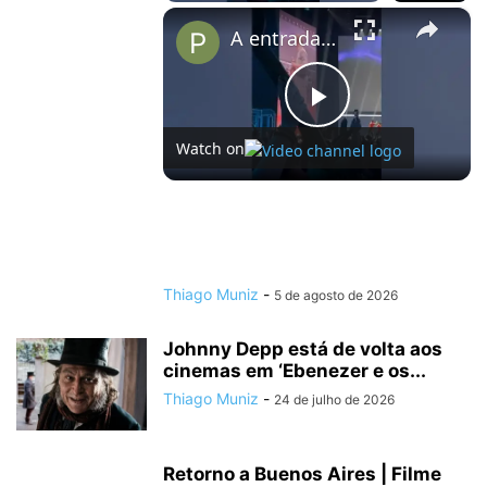
×
A entrada TRIUNFAL do elenco de PERCY JACKSON no Palco Thunder da #ccxp25.
Play
Watch on
Video
A entrada TRIUNFAL do elenco de PERCY
JACKSON no Palco Thunder da #ccxp25.
Thiago Muniz
-
5 de agosto de 2026
Johnny Depp está de volta aos
cinemas em ‘Ebenezer e os...
Thiago Muniz
-
24 de julho de 2026
Retorno a Buenos Aires | Filme