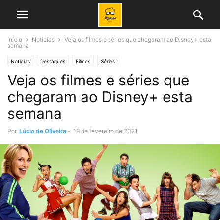
Início
Noticias
Veja os filmes e séries que chegaram ao Disney+ esta
semana
Noticias
Destaques
Filmes
Séries
Veja os filmes e séries que
chegaram ao Disney+ esta
semana
Por
Lúcio de Oliveira
-
19 de fevereiro de 2021