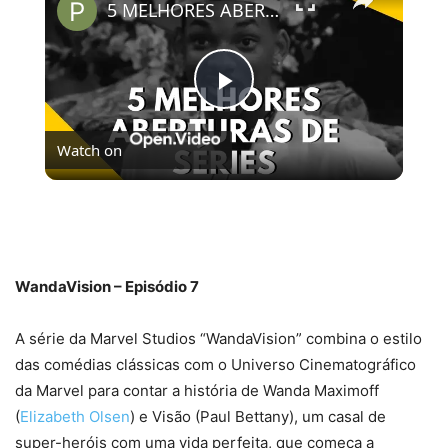
5 MELHORES ABERTURAS DE SÉRIES | Pipocas Tv #13
Play
Watch on
Video
5 MELHORES ABERTURAS DE SÉRIES | Pipocas Tv
#13
WandaVision – Episódio 7
A série da Marvel Studios “WandaVision” combina o estilo
das comédias clássicas com o Universo Cinematográfico
da Marvel para contar a história de Wanda Maximoff
(
Elizabeth Olsen
) e Visão (Paul Bettany), um casal de
super-heróis com uma vida perfeita, que começa a