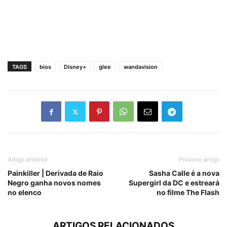
TAGS
bios
Disney+
glee
wandavision
Artigo anterior
Próximo artigo
Painkiller | Derivada de Raio
Sasha Calle é a nova
Negro ganha novos nomes
Supergirl da DC e estreará
no elenco
no filme The Flash
ARTIGOS RELACIONADOS