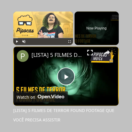
×
Now Playing
×
Play
Unmute
Fullscreen
[LISTA] 5 FILMES DE TERROR FOUND FOOTAGE QUE VOCÊ PRECISA ASSISTIR
Play
Watch on
Video
[LISTA] 5 FILMES DE TERROR FOUND FOOTAGE QUE
VOCÊ PRECISA ASSISTIR