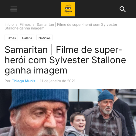
Início
Filmes
Samaritan | Filme de super-herói com Sylvester
Stallone ganha imagem
Filmes
Galeria
Noticias
Samaritan | Filme de super-
herói com Sylvester Stallone
ganha imagem
Por
Thiago Muniz
-
11 de janeiro de 2021