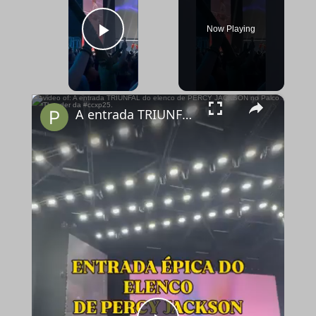
Now Playing
Play Video
×
A entrada TRIUNFAL do elenco de PERCY JACKSON no Palco Thunder da #ccxp25.