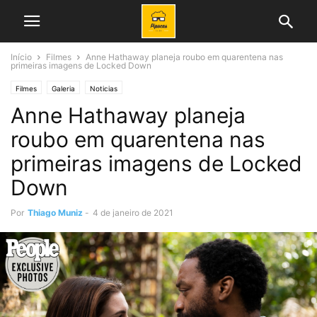
Início
Filmes
Anne Hathaway planeja roubo em quarentena nas
primeiras imagens de Locked Down
Filmes
Galeria
Noticias
Anne Hathaway planeja
roubo em quarentena nas
primeiras imagens de Locked
Down
Por
Thiago Muniz
-
4 de janeiro de 2021