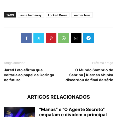
TAGS
anne hathaway
Locked Down
warner bros
Artigo anterior
Próximo artigo
Jared Leto afirma que
O Mundo Sombrio de
voltaria ao papel de Coringa
Sabrina | Kiernan Shipka
no futuro
discordou do final da série
ARTIGOS RELACIONADOS
“Manas” e “O Agente Secreto”
empatam e dividem o principal