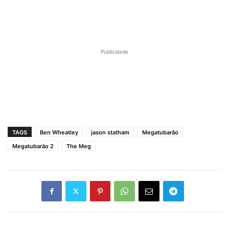
Publicidade
TAGS
Ben Wheatley
jason statham
Megatubarão
Megatubarão 2
The Meg