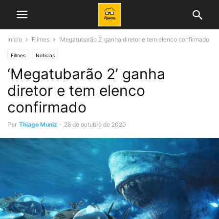
Início
Filmes
‘Megatubarão 2’ ganha diretor e tem elenco confirmado
Filmes
Noticias
‘Megatubarão 2’ ganha
diretor e tem elenco
confirmado
Por
Thiago Muniz
-
26 de outubro de 2020