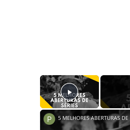
×
Play Video
5 MELHORES ABERTURAS DE S