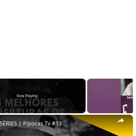
Now Playing
×
ÉRIES | Pipocas Tv #13