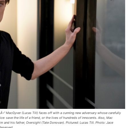
Â¬" MacGyver (Lucas Till) faces off with a cunning new adversary whose carefully
e: save the life of a friend, or the lives of hundreds of innocents. Also, Mac
m and his father, Oversight (Tate Donovan). Pictured: Lucas Till. Photo: Jace
 Reserved