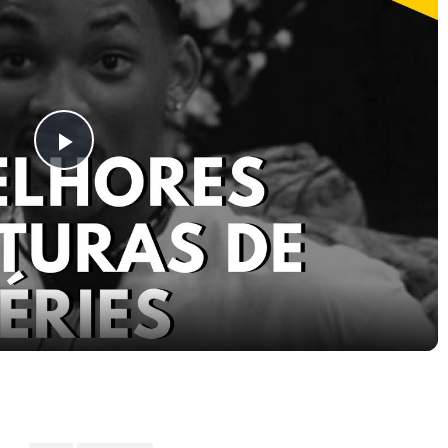
Play
Video
 Tv #13