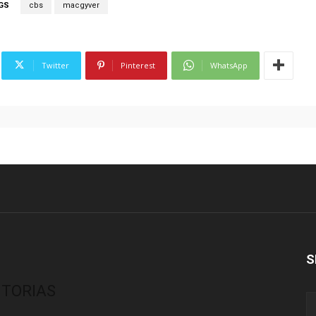
GS
cbs
macgyver
Twitter
Pinterest
WhatsApp
S
ITORIAS