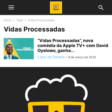
Início
Tags
Vidas Processadas
Vidas Processadas
“Vidas Processadas”, nova
comédia da Apple TV+ com David
Oyelowo, ganha...
Lúcio de Oliveira
-
8 de março de 2025