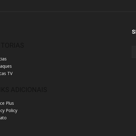
S
ITORIAS
cias
taques
cas TV
NKS ADICIONAIS
ice Plus
acy Policy
ato