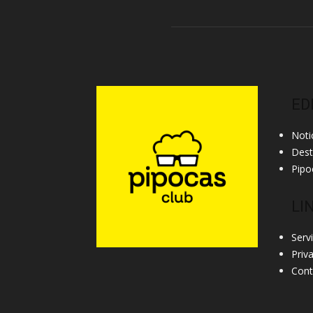
ED
Noti
Des
Pipo
LI
Serv
Priv
Cont