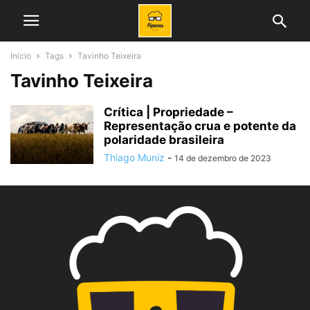
Início
Tags
Tavinho Teixeira
Tavinho Teixeira
Crítica | Propriedade –
Representação crua e potente da
polaridade brasileira
Thiago Muniz
-
14 de dezembro de 2023