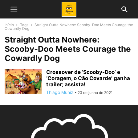
Início
Tags
Straight Outta Nowhere: Scooby-Doo Meets Courage the
Cowardly Dog
Straight Outta Nowhere:
Scooby-Doo Meets Courage the
Cowardly Dog
Crossover de ‘Scooby-Doo’ e
‘Coragem, o Cão Covarde’ ganha
trailer; assista!
Thiago Muniz
-
23 de junho de 2021